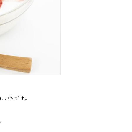
しがちです。
。