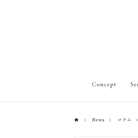
Concept
Se
News
コラム